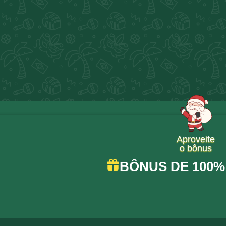
Aproveite
o bônus
BÔNUS DE 100% +
ger
Blog