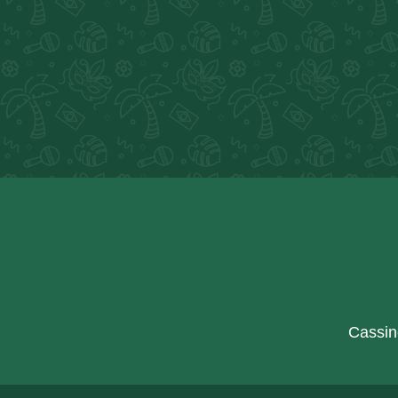
Cassin