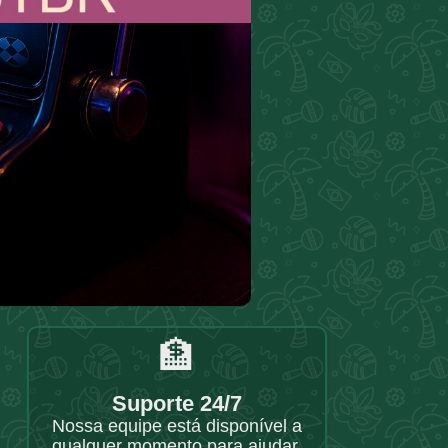
🏦
Suporte 24/7
Nossa equipe está disponível a
qualquer momento para ajudar.