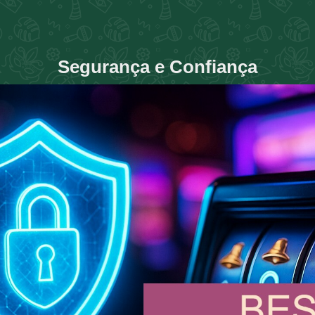
Segurança e Confiança