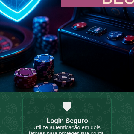
🛡
Login Seguro
Utilize autenticação em dois
fatores para proteger sua conta.