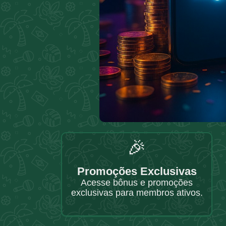
🎉
Promoções Exclusivas
Acesse bônus e promoções
exclusivas para membros ativos.