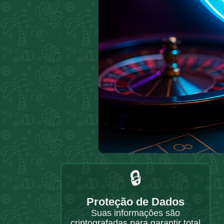
🔒
Proteção de Dados
Suas informações são
criptografadas para garantir total