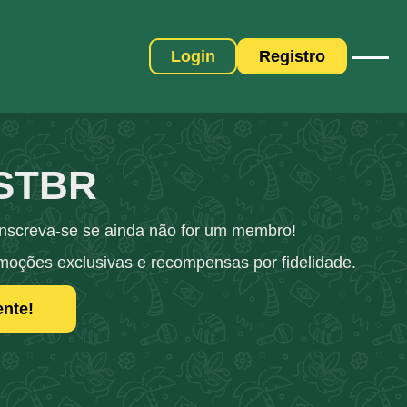
❄
Login
Registro
❄
❄
ESTBR
Inscreva-se se ainda não for um membro!
moções exclusivas e recompensas por fidelidade.
ente!