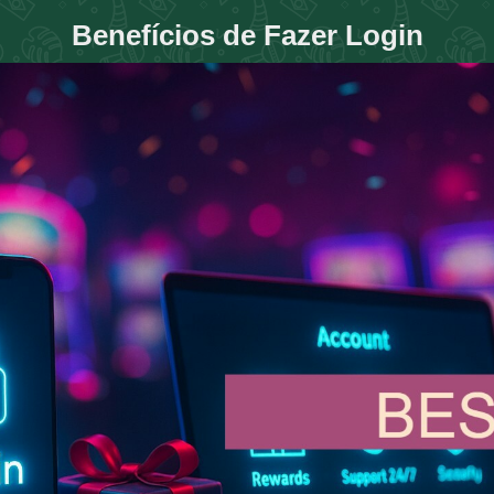
Benefícios de Fazer Login