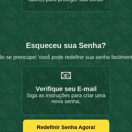
Esqueceu sua Senha?
o se preocupe! Você pode redefinir sua senha facilmen
📧
Verifique seu E-mail
Siga as instruções para criar uma
nova senha.
Redefinir Senha Agora!